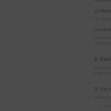
Voorbeeld
c) Mark
Voor gepers
Cookie
Bij het eer
cookies ver
8.
Beve
Wij nemen p
Alleen bevo
9.
Uw r
U heeft rech
Inza