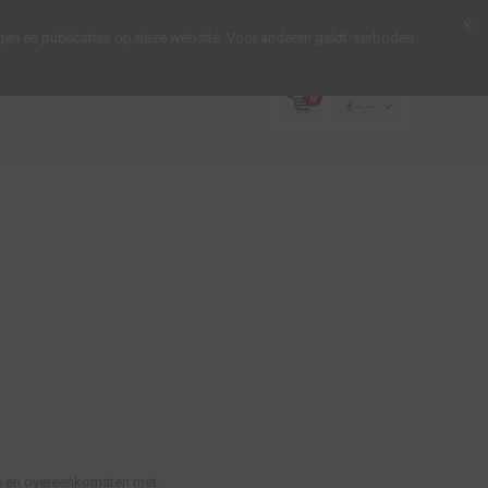
Inloggen
X
gen en publicaties op deze website. Voor anderen geldt: verboden
0
€--,--
es en overeenkomsten met: