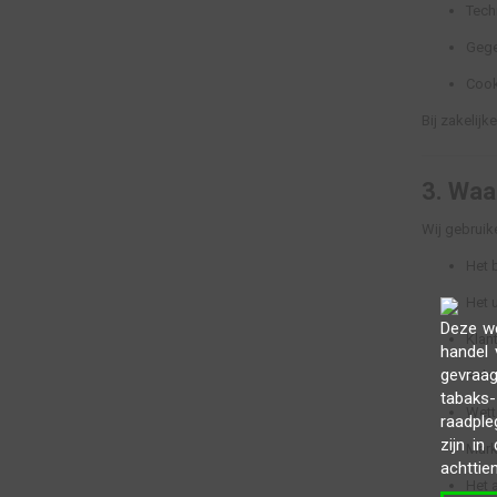
Tech
Gege
Cook
Bij zakelij
3.
Waa
Wij gebruik
Het 
Het 
Deze we
Klan
handel 
gevraa
Rela
tabaks
Wette
raadple
zijn in
Mark
achttien
Het 