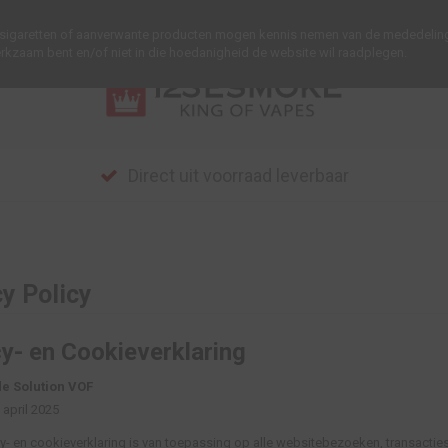
he sigaretten of aanverwante producten mogen kennis nemen van de mededelin
erkzaam bent en/of niet in die hoedanigheid de website wil raadplegen.
Direct uit voorraad leverbaar
cy Policy
y- en Cookieverklaring
e Solution VOF
 april 2025
y- en cookieverklaring is van toepassing op alle websitebezoeken, transacti