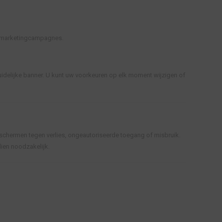
e marketingcampagnes.
uidelijke banner. U kunt uw voorkeuren op elk moment wijzigen of
chermen tegen verlies, ongeautoriseerde toegang of misbruik.
ien noodzakelijk.