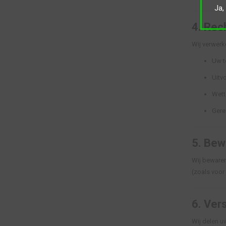
Ja,
4.
Rech
Wij verwerk
Uw t
Uitv
Wette
Gere
5.
Bew
Wij bewaren
(zoals voor 
6.
Vers
Wij delen u