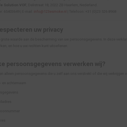
e Solution VOF
, Delistraat 18, 2022 ZB Haarlem, Nederland.
: 65403649 | E-mail:
info@123esmoke.nl
| Telefoon: +31 (0)23 526 8968
respecteren uw privacy
 grote waarde aan de bescherming van uw persoonsgegevens. In deze verklari
ken, en hoe u uw rechten kunt uitoefenen.
ke persoonsgegevens verwerken wij?
en alleen persoonsgegevens die u zelf aan ons verstrekt of die wij verkrijgen 
- en achternaam
sgegevens
iladres
foonnummer
dres