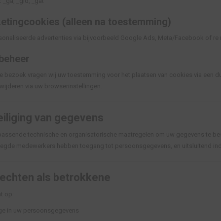
:
_ga, _gid, _gat
etingcookies (alleen na toestemming)
onaliseerde advertenties via bijvoorbeeld Google Ads, Meta/Facebook of r
beheer
ste bezoek vragen wij uw toestemming voor het plaatsen van cookies via een d
wijderen via uw browserinstellingen.
iliging van gegevens
assende technische en organisatorische maatregelen om uw gegevens te bes
egde medewerkers hebben toegang tot persoonsgegevens, en uitsluitend ind
echten als betrokkene
t op:
ge in uw persoonsgegevens