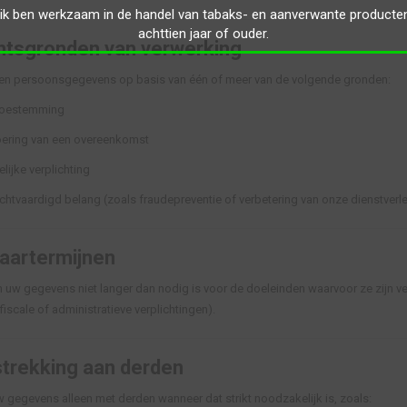
 ik ben werkzaam in de handel van tabaks- en aanverwante producte
achttien jaar of ouder.
tsgronden van verwerking
en persoonsgegevens op basis van één of meer van de volgende gronden:
oestemming
oering van een overeenkomst
lijke verplichting
chtvaardigd belang (zoals fraudepreventie of verbetering van onze dienstverl
aartermijnen
 uw gegevens niet langer dan nodig is voor de doeleinden waarvoor ze zijn verz
fiscale of administratieve verplichtingen).
trekking aan derden
w gegevens alleen met derden wanneer dat strikt noodzakelijk is, zoals: