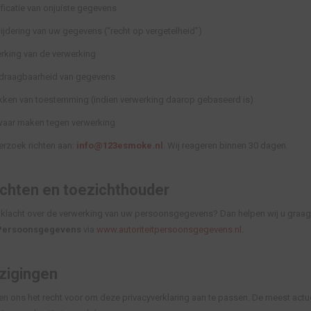
ificatie van onjuiste gegevens
ijdering van uw gegevens (“recht op vergetelheid”)
rking van de verwerking
draagbaarheid van gegevens
ekken van toestemming (indien verwerking daarop gebaseerd is)
aar maken tegen verwerking
erzoek richten aan:
info@123esmoke.nl
. Wij reageren binnen 30 dagen.
achten en toezichthouder
 klacht over de verwerking van uw persoonsgegevens? Dan helpen wij u graag. U
t Persoonsgegevens
via
www.autoriteitpersoonsgegevens.nl
.
zigingen
n ons het recht voor om deze privacyverklaring aan te passen. De meest actuel