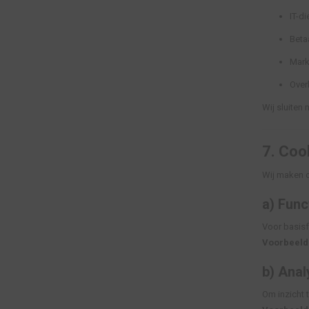
IT-di
Beta
Mark
Overh
Wij sluiten
7.
Cook
Wij maken o
a) Func
Voor basisf
Voorbeeld
b) Anal
Om inzicht t