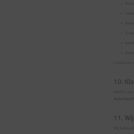
Rect
Verw
Bepe
Over
Intr
Bezw
U kunt uw v
10.
Kl
Heeft u een
Autoritei
11.
Wij
Wij behoude