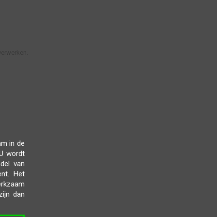
verwerken.
am in de
 U wordt
del van
nt. Het
werkzaam
zijn dan