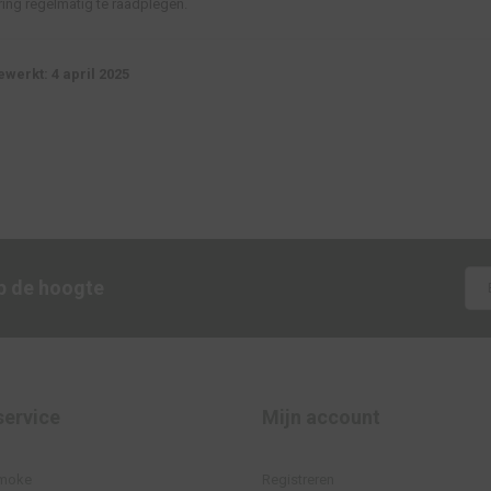
ring regelmatig te raadplegen.
ewerkt: 4 april 2025
op de hoogte
service
Mijn account
smoke
Registreren