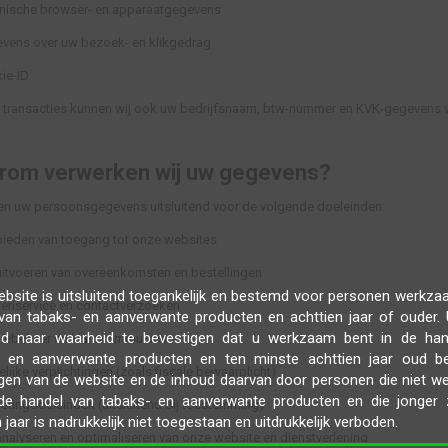
nische browser- en apparaatgegevens
vens over uw bezoek- en klikgedrag
ie-ID
ke transacties kunnen wij ook uw bedrijfsnaam, btw-nummer en KVK-gegevens 
rom verwerken wij uw gegevens?
en uw persoonsgegevens uitsluitend voor de volgende doeleinden:
bieden van toegang tot onze websites
uitvoeren van overeenkomsten en bestellingen
bsite is uitsluitend toegankelijk en bestemd voor personen werkza
tenservice en contactverzoeken
van tabaks- en aanverwante producten en achttien jaar of ouder.
gd naar waarheid te bevestigen dat u werkzaam bent in de han
tiebeheer en klantcommunicatie
- en aanverwante producten en ten minste achttien jaar oud be
lijke verplichtingen (zoals fiscale bewaarplicht)
gen van de website en de inhoud daarvan door personen die niet 
 de handel van tabaks- en aanverwante producten en die jonger 
etingdoeleinden (uitsluitend bij toestemming)
 jaar is nadrukkelijk niet toegestaan en uitdrukkelijk verboden.
analyseren en optimaliseren van onze website en dienstverlening