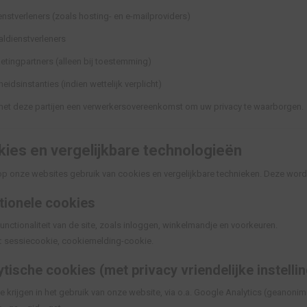
enstverleners (zoals hosting- en e-mailproviders)
aldienstverleners
etingpartners (alleen bij toestemming)
eidsinstanties (indien wettelijk verplicht)
 met deze partijen een verwerkersovereenkomst om uw privacy te waarborgen.
ies en vergelijkbare technologieën
p onze websites gebruik van cookies en vergelijkbare technieken. Deze word
tionele cookies
unctionaliteit van de site, zoals inloggen, winkelmandje en voorkeuren.
:
sessiecookie, cookiemelding-cookie.
ytische cookies (met privacy vriendelijke instelli
e krijgen in het gebruik van onze website, via o.a. Google Analytics (geanonimi