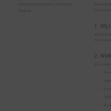
Contact opnemen met 123Esmoke
World Trad
KVK-nummer
Garantie
1.
Wij 
Wij hechten
deze verwer
2.
Wel
Wij verwerk
Voor
Adre
E-ma
Tele
IP-a