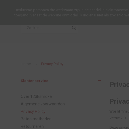
MENU
+31 (0) 23-5268968
Uitsluitend personen die werkzaam zijn in de handel in elektronisc
toegang. Verlaat de website onmiddellijk indien u niet als zodanig w
Home
Privacy Policy
Klantenservice
Priva
Over 123Esmoke
Privac
Algemene voorwaarden
Privacy Policy
World Trad
Versie 2.0 –
Betaalmethoden
Retourneren
Deze privac